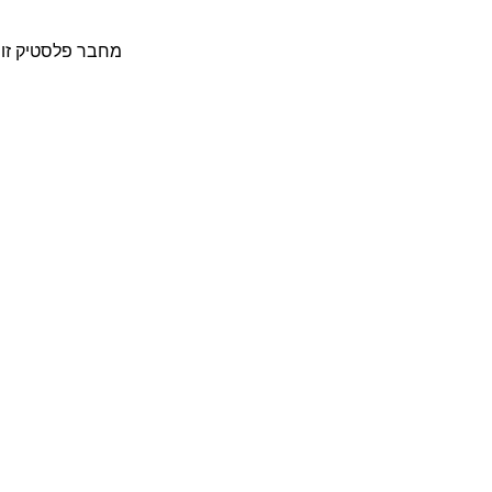
מחבר פלסטיק זוית "1/4 צול זכר לצינור 8 מ"מ