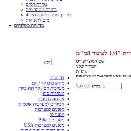
טהרת המים
בחירת מטהר מים
מדריך מעקף מסנן לתמי 4
מים לתינוקות
מדיניות משלוחים
לצינור 8מ"מ
שם המוצר/פריט:
חפש
המחיר שלנו:
מע"מ:
(קיימת אפשרות לאיסוף עצמי ללא תשלום נוסף)
דף הבית
מתקן מים קר / חם
הוסף לסל
כמות:
מערכות חם / קר תת-כיורי
מערכות סינון
אוסמוזה הפוכה
אביזרים למערכות אוסמוזה
מסננים למערכות
מסנני קו
מסנן מים Brita
מסננים למערכות USA
מידע נוסף
סינון דירתי ומניעת אבנית