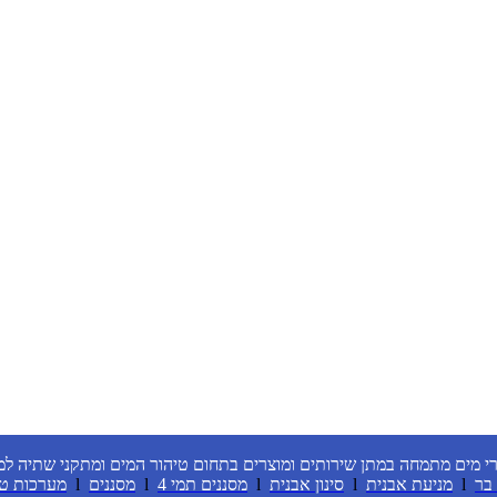
י מים מתמחה במתן שירותים ומוצרים בתחום טיהור המים ומתקני שתיה למ
l
מניעת אבנית
l
סינון אבנית
l
מסננים תמי 4
l
מסננים
l
מערכות טי