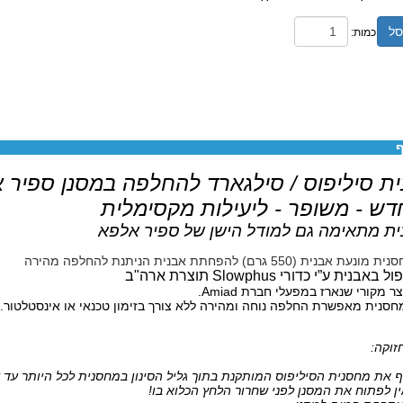
סל
כמות:
ף
ת סיליפוס / סילגארד
להחלפה במסנן ספיר 
דש - משופר - ליעילות מקסימלית
ת מתאימה גם למודל הישן של ספיר אלפא
מונעת אבנית (550 גרם) להפחתת אבנית הניתנת להחלפה מהירה
ל באבנית ע”י כדורי Slowphus תוצרת ארה"ב
ר מקורי שנארז במפעלי חברת Amiad.
סנית מאפשרת החלפה נוחה ומהירה ללא צורך בזימון טכנאי או אינסטלטור.
זוקה:
 את מחסנית הסיליפוס המותקנת בתוך גליל הסינון במחסנית לכל היותר עד 
ן לפתוח את המסנן לפני שחרור הלחץ הכלוא בו!