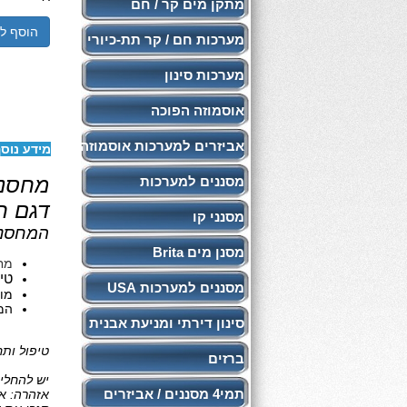
מתקן מים קר / חם
הוסף ל
מערכות חם / קר תת-כיורי
מערכות סינון
אוסמוזה הפוכה
אביזרים למערכות אוסמוזה
מידע נוס
מחסני
מסננים למערכות
דגם ח
מסנני קו
המחסני
מסנן מים Brita
מחסנית 
טיפו
מסננים למערכות USA
מוצ
המח
סינון דירתי ומניעת אבנית
טיפול ותח
ברזים
יש להחליף
תמי4 מסננים / אביזרים
אזהרה: אי