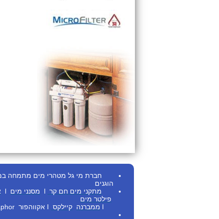
חברת מי גל מטהרי מים מתמחה במתן ש
הוגנים
מתקני מים חם
קר
l
מסנני מים
l
א
פילטר מים
l
ממברנה
קיילקס
I
אקווהפור Aquaphor