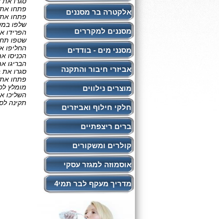
סגרו את 
פתחו את ב
אלקטרה בר מסננים
פתחו את 
שלפו במש
מסננים למקררים
הפרידו א
שטפו תחת 
החליפו א
מסנני מים - בודדים
הכניסו את
הבריגו את
אביזרי חיבור והתקנה
סגרו את ב
פתחו את ב
מומלץ לסמ
מוצרים נילווים
השליכו א
תקינה לסיל
חלקי חילוף ואביזרים
ברים ריצפתיים
קולרים ומשקורים
אוסמוזה למגזר עסקי
מדריך מעקף לבר תמי4