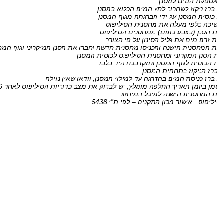
אספקת המים למסנן
רז ניקוז לשחרור לחץ המים הכלוא במסנן
כוסית המסנן על ידי הברגתה מגוף המסנן
יכה כלפי מעלה את מחסנית הסיליפוס
ת הסנן (בצבע כתום) ממחסנים הסיליפוס
זרם מים את גליל הסינון על פי הצורך
ת המחסנית הישנה והכניסו מחסנית חדשה וחברו את הסנן המיקרוני וגוף המ
 הסנן המקרוני ומחסנית הסיליפוס לכוסית המסנן
 הכוסית לגוף המסנן וחזקו בכח היד בלבד
רז הניקוז בתחתית המסנן
רז כניסת המים בהדרגה עד למילוי המסנן, וודאו שאין נזילה
ן ביומן תאריך החלפה מומלץ, יש לבדוק את מצב כדוריות הסיליפוס לאחר 6 חודשים
ת המחסנית הישנה למיכל המיחזור
יפוס: אישור מכון התקנים – לפי ת”י 5438