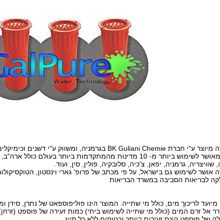
ה מיוצר ע"י חברת
BK Guliani Chemie
בגרמניה, ומשווק ע"י דשנים וכימיקלי
מאושר לשימוש ביותר מ-
10
מדינות מהמתקדמות ביותר בעולם כולל ארה"ב, א
שוויצריה, גרמניה, יפאן, צ'כיה, סלובקיה, פולין, סין, ועוד.
ה אושר לשימוש גם בישראל, על פי מכתב של פרופ' גארי וינסטון, הטוקסיקולו
ה לבריאות הסביבה במשרד הבריאות
מיועד לריכוך מים, כולל מי שתייה. המוצר הינו פוליפוספאט של נתרן, סידן ומג
 אל זרם המים (כולל מי שתייה לשימוש ביתי) כמות זעירה של פוספט (זרחן)
לה של פוספט הינם זעירים ביותר ובטוחים ללא כל סייג.