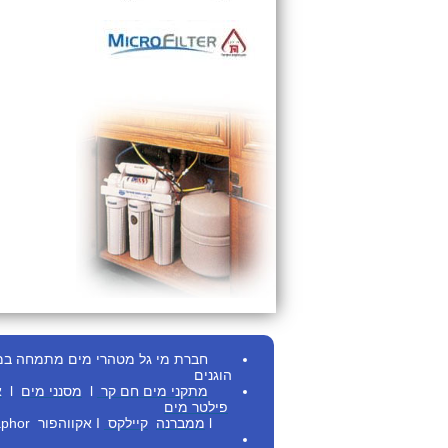
חברת מי גל מטהרי מים מתמחה במתן ש
הוגנים
מתקני מים חם
קר
l
מסנני מים
l
א
פילטר מים
l
ממברנה
קיילקס
I
אקווהפור Aquaphor