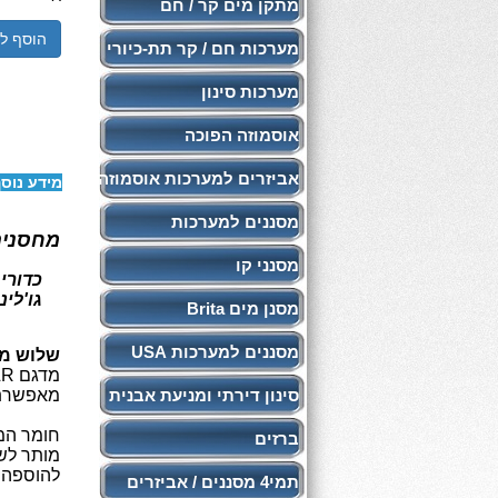
מתקן מים קר / חם
הוסף ל
מערכות חם / קר תת-כיורי
מערכות סינון
אוסמוזה הפוכה
אביזרים למערכות אוסמוזה
מידע נוס
מסננים למערכות
מחסנית סט חיסכון 3
מסנני קו
כדורי 
גו'ליני
מסנן מים Brita
מסננים למערכות USA
שלוש
מח
מדגם SLR, SLR+ ,שוהם ,נועם ,הרדלס ,דיפנדר,מיני ספיר וכו'
סינון דירתי ומניעת אבנית
מאפשרת ה
חומר המ
ברזים
מותר לש
להוספה ל
תמי4 מסננים / אביזרים