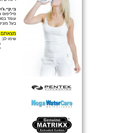
בי.קיי.ג'ו
סיליפוס איכות
עומד בסטנדרטים של WHO ו-FAO (ארגון 
בעל מוניט
מצאתם סי
שימו לב: 
חיקויים 
קצב התמו