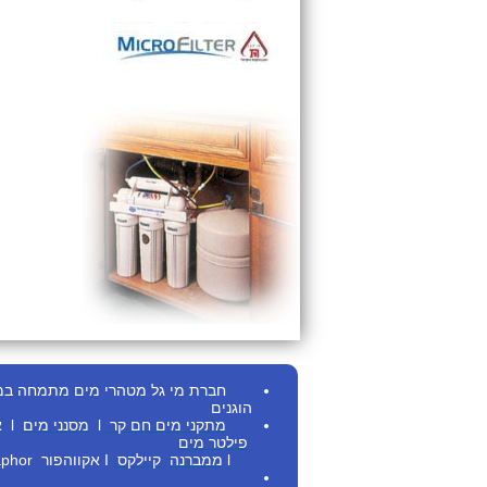
חברת מי גל מטהרי מים מתמחה במתן ש
הוגנים
מתקני מים חם
קר
l
מסנני מים
l
א
פילטר מים
l
ממברנה
קיילקס
I
אקווהפור Aquaphor