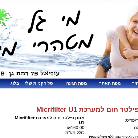
יר
מפת האתר
מפת הגעה
סל הקניות שלי
בלוג
טר חום למערכת Micrifilter U1
מסנן פילטר חום למערכת Micrifilter
/פריט:
U1
ו:
₪160.00
כולל מע"מ
ות לאיסוף עצמי ללא תשלום נוסף)