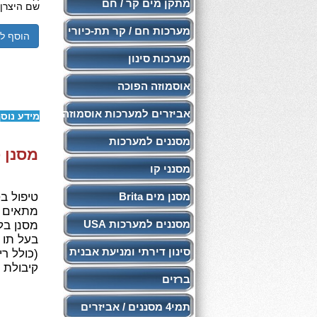
מתקן מים קר / חם
שם היצרן:
מערכות חם / קר תת-כיורי
הוסף ל
מערכות סינון
אוסמוזה הפוכה
אביזרים למערכות אוסמוזה
מידע נוס
מסננים למערכות
מסנן פיל
מסנני קו
מסנן מים Brita
טיפול ב
מתאים ל
מסננים למערכות USA
מסנן בלוק פחם פע
בעל תו ת
סינון דירתי ומניעת אבנית
(כולל רי
קיבולת סינון: 
ברזים
תמי4 מסננים / אביזרים