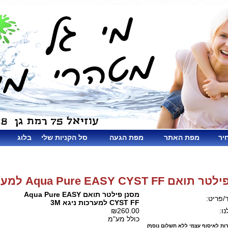
יר
מפת האתר
מפת הגעה
סל הקניות שלי
בלוג
Aqua Pure EASY CYST F למערכות ניגא 3M
מסנן פילטר תואם Aqua Pure EASY
/פריט:
CYST FF למערכות ניגא 3M
ו:
₪260.00
כולל מע"מ
ות לאיסוף עצמי ללא תשלום נוסף)