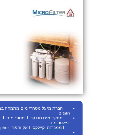
חברת מי גל מטהרי מים מתמחה במתן ש
הוגנים
מתקני מים חם
קר
l
מסנני מים
l
א
פילטר מים
l
ממברנה
קיילקס
I
אקווהפור Aquaphor