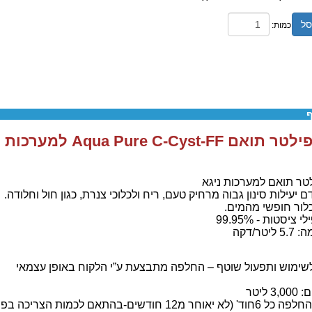
סל
כמות:
ף
Aqua Pure C-Cyst-FF למערכות ניגא 3M
טר תואם למערכות ניגא
 יעילות סינון גבוה מרחיק טעם, ריח ולכלוכי צנרת, כגון חול וחלודה.
לור חופשי מהמים.
ציסטות - 99.95%
יטר/דקה
לשימוש ותפעול שוטף – החלפה מתבצעת ע”י הלקוח באופן עצמאי
 ליטר
חר מ12 חודשים-בהתאם לכמות הצריכה בפועל)