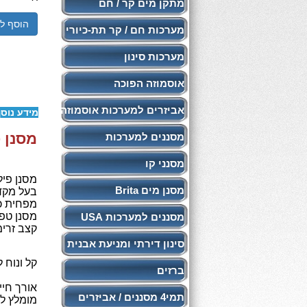
מתקן מים קר / חם
הוסף ל
מערכות חם / קר תת-כיורי
מערכות סינון
אוסמוזה הפוכה
אביזרים למערכות אוסמוזה
מידע נוס
מסנן פילטר תואם 
מסננים למערכות
מסנני קו
מסנן פיל
מסנן מים Brita
בעל מקדם
מפחית כ
מסנן טפילי 
מסננים למערכות USA
קצב זרימה: 5.7 ל
סינון דירתי ומניעת אבנית
קל ונוח 
ברזים
אורך חיים: 3,000
תמי4 מסננים / אביזרים
מומלץ להחלפה כל 6חוד' (לא יאו