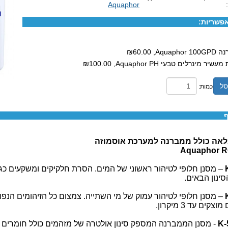
Aquaphor
פשריות:
Aquaphor,
₪60.00
עשיר מינרלים טבעי Aquaphor PH,
₪100.00
סל
כמות:
ף
אה כולל ממברנה למערכת אוסמוזה
Aquaphor R
– מסנן חלופי לטיהור ראשוני של המים. הסרת חלקיקים ומשקעים כגו
ינון הבאים.
– מסנן חלופי לטיהור עמוק של מי השתייה. צמצום כל הזיהומים הנפוצ
צקים עד 3 מיקרון.
- מסנן הממברנה המספק סינון אולטרה של מזהמים כולל חומרים תר