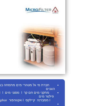
חברת מי גל מטהרי מים מתמחה במתן ש
הוגנים
מתקני מים חם
קר
l
מסנני מים
l
א
פילטר מים
l
ממברנה
קיילקס
I
אקווהפור Aquaphor