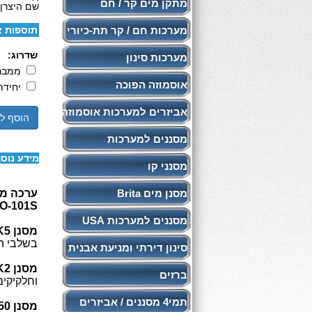
מתקן מים קר / חם
שם היצרן:
מערכות חם / קר תת-כיורי
תוספות א
שדרוג:
מערכות סינון
ממברנה  100GPD
אוסמוזה הפוכה
יחידת מ
אביזרים למערכות אוסמוזה
הוסף ל
מסננים למערכות
מידע נוס
מסנני קו
מסנן מים Brita
ערכה מל
O-101S
מסננים למערכות USA
מסנן K5
בשלבי הס
סינון דירתי ומניעת אבנית
מסנן K2
ברזים
וחלקיקים מו
תמי4 מסננים / אביזרים
מסנן K-50