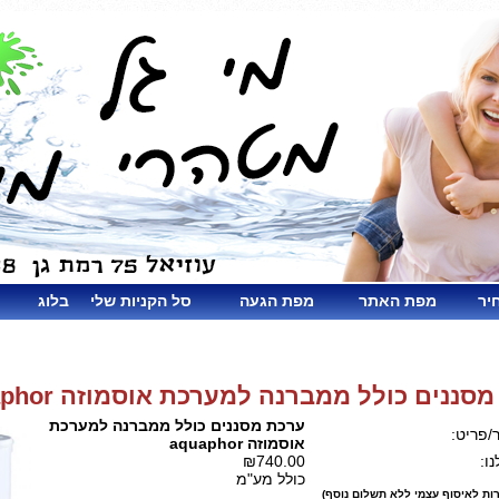
יר
מפת האתר
מפת הגעה
סל הקניות שלי
בלוג
סננים כולל ממברנה למערכת אוסמוזה aquaphor
ערכת מסננים כולל ממברנה למערכת
/פריט:
אוסמוזה aquaphor
ו:
₪740.00
כולל מע"מ
ות לאיסוף עצמי ללא תשלום נוסף)