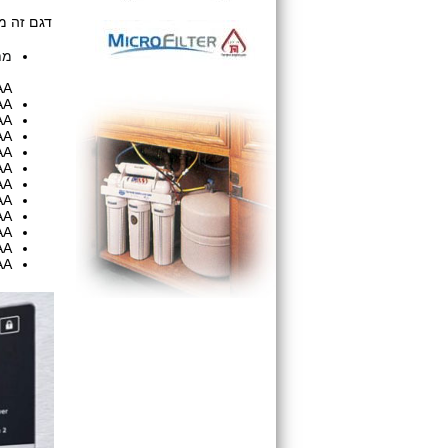
דגם זה מ
מת
A,
A,
AA
AA
A,
AA
AA
AA
AA
AA
AA
A.