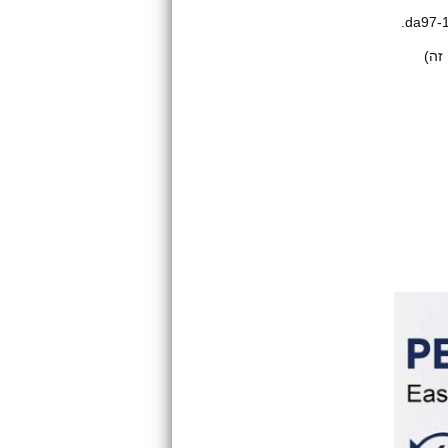
da97-
זה)