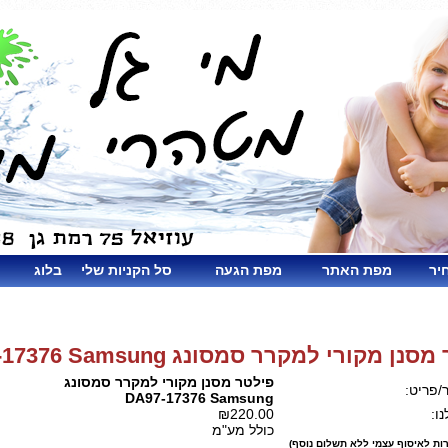
יר
מפת האתר
מפת הגעה
סל הקניות שלי
בלוג
נן מקורי למקרר סמסונג DA97-17376 Samsung
פילטר מסנן מקורי למקרר סמסונג
/פריט:
DA97-17376 Samsung
ו:
₪220.00
כולל מע"מ
ות לאיסוף עצמי ללא תשלום נוסף)