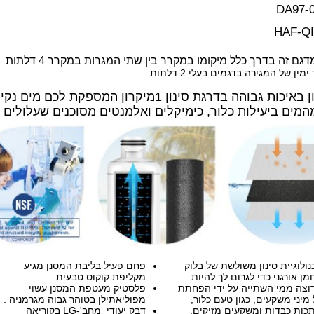
DA97-
HAF-Q
דגם זה בדרך כלל מיקומו במקרר בין שתי המגרות במקרר 4 דלתות
ן של המגירה בדגמים בעלי 2 דלתות.
יח' סינון באיכות גבוהה בדרגת סינון 1מיקרון ה
המים ביעילות כלור, כימיקלים ואלמנטים מסוכנים שעלולים
נולוגיית סינון משולשת של בלוק
פחם פעיל בליבת המסנן מגיע
מן אורגני כדי לגרום לך להיות
מקליפת קוקוס טבעית.
וצה ממי השתייה על ידי הפחתת
פלסטיק מעטפת המסנן עשוי
 מיני משקעים, כגון טעם כלור,
מפוליאתילן בטוהר גבוה מגרמניה .
כות כבדות ומשקעים מזיקים.
דבק יעודי מחב'-LG בקוריאה