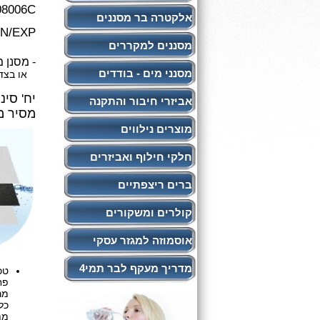
08006C
אלקטרה בר מסננים
IN/EXP
מסננים למקררים
- מסנן מ
מסנני מים - בודדים
או בצד ימי
אביזרי חיבור והתקנה
מסיר מ
מוצרים נילווים
חלקי חילוף ואביזרים
ברים ריצפתיים
קולרים ומשקורים
אוסמוזה למגזר עסקי
מדריך מעקף לבר תמי4
טכ
פח
מר
כל
מת