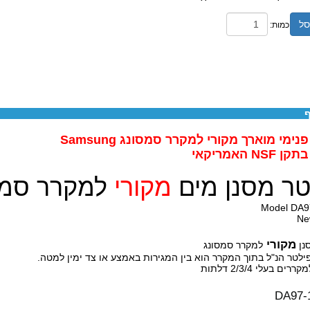
סל
כמות:
ף
נימי מוארך מקורי למקרר סמסונג Samsung
NS האמריקאי
טר מסנן מים
מקורי
למקרר סמס
Model DA9
Ne
מקורי
נן
למקרר סמסונג
ילטר הנ"ל בתוך המקרר הוא בין המגירות באמצע או צד ימין למטה.
ם בעלי 2/3/4 דלתות
DA97-