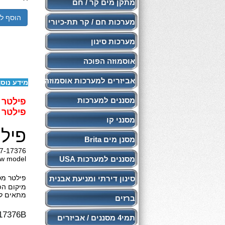
מתקן מים קר / חם
הוסף ל
מערכות חם / קר תת-כיורי
מערכות סינון
אוסמוזה הפוכה
אביזרים למערכות אוסמוזה
מידע נוס
מסננים למערכות
פילטר פ
פילטר בתקן F
מסנני קו
פיל
מסנן מים Brita
7-17376
מסננים למערכות USA
w model
פילטר מס
סינון דירתי ומניעת אבנית
מיקום הפ
מתאים למקררי
ברזים
17376B
תמי4 מסננים / אביזרים