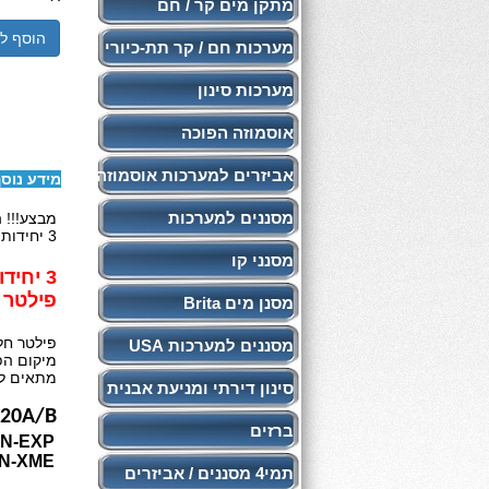
מתקן מים קר / חם
הוסף ל
מערכות חם / קר תת-כיורי
מערכות סינון
אוסמוזה הפוכה
אביזרים למערכות אוסמוזה
מידע נוס
מסננים למערכות
מבצע!!! ה
3 יחידות מסננים למקרר סמסונג חליפי ובתקן אמריקאי NSF42 ,NSF372
מסנני קו
3 יחידות פילטר פנימי מוארך למקרר סמסונג Samsung
פילטר בתקן F
מסנן מים Brita
פילטר חל
מסננים למערכות USA
מיקום הפ
מתאים למקררי
סינון דירתי ומניעת אבנית
020A/B
ברזים
IN-EXP
IN-XME
תמי4 מסננים / אביזרים