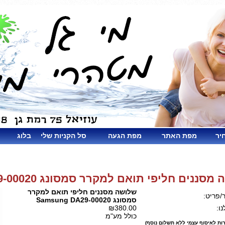
יר
מפת האתר
מפת הגעה
סל הקניות שלי
בלוג
ננים חליפי תואם למקרר סמסונג Samsung DA29-00020
שלושה מסננים חליפי תואם למקרר
/פריט:
סמסונג Samsung DA29-00020
ו:
₪380.00
כולל מע"מ
ות לאיסוף עצמי ללא תשלום נוסף)