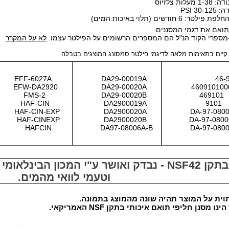
עלות צלזיוס
30- PSI
ר: 6 חודשים (תלוי באיכות המים)
תואם את דגמי המסננים:
מספרי הקוד הנ"ל הם המספרים הרשומים על הפילטר עצמו.
לא על המקרר
 קיים בתאימות מלאה לדיגמי פילטר סמסונג המוצגים בטבלה
EFF-6027A
DA29-00019A
EFW-DA2920
DA29-00020A
FMS-2
DA29-00020B
4
HAF-CIN
DA2900019A
HAF-CIN-EXP
DA2900020A
HAF-CINEXP
DA2900020B
HAFCIN
DA97-08006A-B
עומד בתקן NSF42 - נבדק ואושר ע"י המכון ה
וטעמי לוואי מהמים.
תוית על המוצר תהיה שונה מהמוצג בתמונה.
ו מסנן חליפי תואם איכותי בתקן NSF האמריקאי.