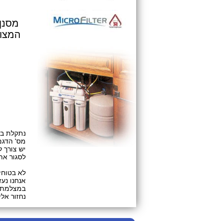
מסנן
המצוי
נתקלת בב
מס' הדגם
יש צורך 
לסגור את
לא בטוחי
אנחנו נע
במצלמת הטלפון ו
נחזור אלי