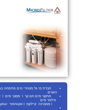
חברת מי גל מטהרי מים מתמחה במתן ש
הוגנים
מתקני מים חם
קר
l
מסנני מים
l
א
פילטר מים
l
ממברנה
קיילקס
I
אקווהפור Aquaphor