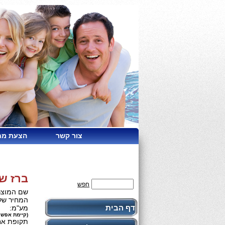
צור קשר
הצעת מח
ברז שי
חפש
שם המוצר
המחיר שלנ
דף הבית
מע"מ:
(קיימת אפשר
תקופת אח