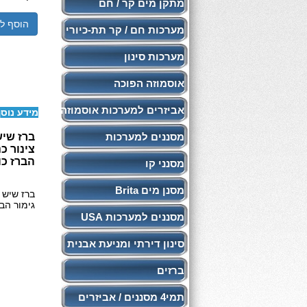
מתקן מים קר / חם
הוסף ל
מערכות חם / קר תת-כיורי
מערכות סינון
אוסמוזה הפוכה
אביזרים למערכות אוסמוזה
מידע נוס
מסננים למערכות
ברז שיש
צינור כניסה 6
הברז כו
מסנני קו
מסנן מים Brita
ברז שיש 
גימור הבר
מסננים למערכות USA
סינון דירתי ומניעת אבנית
ברזים
תמי4 מסננים / אביזרים