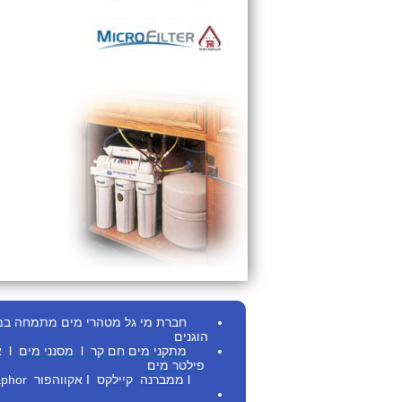
חברת מי גל מטהרי מים מתמחה במתן ש
הוגנים
מתקני מים חם
קר
l
מסנני מים
l
א
פילטר מים
l
ממברנה
קיילקס
I
אקווהפור Aquaphor