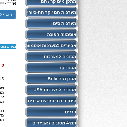
מתקן מים קר / חם
(קיימת אפשר
מערכות חם / קר תת-כיורי
הוסף ל
מערכות סינון
אוסמוזה הפוכה
אביזרים למערכות אוסמוזה
מידע נוס
מסננים למערכות
3 מסנני חלקיקים לסינון ראשי משולבים מניעת אבנית
מסנני קו
מסנן מים Brita
US
שלו
מסננים למערכות USA
מוצ
זרי
סינון דירתי ומניעת אבנית
משו
רמת ס
ברזים
מידה "10 סט
תדיר
תמי4 מסננים / אביזרים