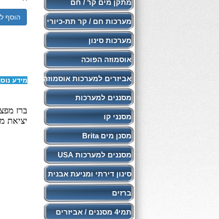
מתקן מים קר / חם
הוסף ל
מערכות חם / קר תת-כיורי
מערכות סינון
אוסמוזה הפוכה
אביזרים למערכות אוסמוזה
מידע נוס
מסננים למערכות
ברז מפצל
מסנני קו
יציאת מים
מסנן מים Brita
מסננים למערכות USA
סינון דירתי ומניעת אבנית
ברזים
תמי4 מסננים / אביזרים