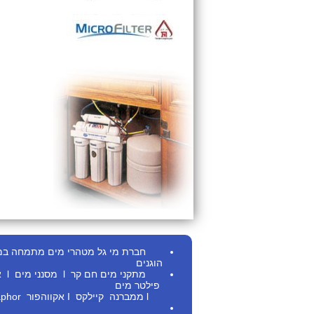
חברת מי גל מטהרי מים מתמחה במתן ש
הוגנים
מתקני מים חם
קר
l
מסנני מים
l
א
פילטר מים
l
ממברנה
קיילקס
I
אקווהפור Aquaphor