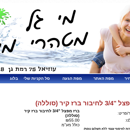
יר
מפת האתר
מפת הגעה
סל הקניות שלי
בלוג
ור ברז קיר (סוללה)
ברז מפצל "3/4 לחיבור ברז קיר
/פריט:
(סוללה)
ו:
₪55.00
כולל מע"מ
ות לאיסוף עצמי ללא תשלום נוסף)