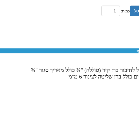
סל
כמות:
ף
 לחיבור ברז קיר (סוללה) "¾ כולל מאריך סגור "¾
 כולל ברז שליטה לצינור 6 מ"מ