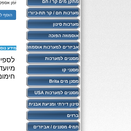
מתקן מים קר / חם
זמן אספק
מערכות חם / קר תת-כיורי
הוסף ל
מערכות סינון
אוסמוזה הפוכה
אביזרים למערכות אוסמוזה
מידע נוס
מסננים למערכות
לספיח
מיועד
מסנני קו
חימום
מסנן מים Brita
מסננים למערכות USA
סינון דירתי ומניעת אבנית
ברזים
תמי4 מסננים / אביזרים