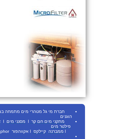
חברת מי גל מטהרי מים מתמחה במתן ש
הוגנים
מתקני מים חם
קר
l
מסנני מים
l
א
פילטר מים
l
ממברנה
קיילקס
I
אקווהפור Aquaphor